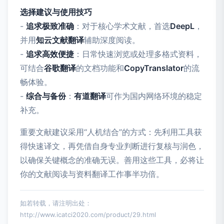
选择建议与使用技巧
-
追求极致准确
：对于核心学术文献，首选
DeepL
，
并用
知云文献翻译
辅助深度阅读。
-
追求高效便捷
：日常快速浏览或处理多格式资料，
可结合
谷歌翻译
的文档功能和
CopyTranslator
的流
畅体验。
-
综合与备份
：
有道翻译
可作为国内网络环境的稳定
补充。
重要文献建议采用“人机结合”的方式：先利用工具获
得快速译文，再凭借自身专业判断进行复核与润色，
以确保关键概念的准确无误。善用这些工具，必将让
你的文献阅读与资料翻译工作事半功倍。
如若转载，请注明出处：
http://www.icatci2020.com/product/29.html