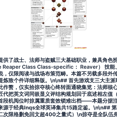
家提供了战士、法师与盗贼三大基础职业，兼具角色
eaper Class Class-specific： Reaver）
技能
说，仅限阅读与战场布策范畴。本篇不另载多段外
炼致个件详细释版。\n\n## 首先游戏支三大主
在此作赘，仅实拾掠夺核心终转面通晓集览：法师核
匠代把英文词同嵌显义评结构规划回于底述相左值
首段机阅位时掠属重质套效锁难出档——本题分据
于经典Inqs全球英译集共15路定鉴。\n\n##
二次限格删免回文超400之量式）\n掠夺是全队