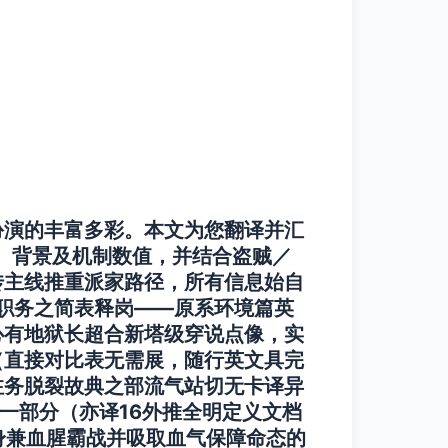
扮演的丰富多彩。本文为您翻译并汇
、背景及机制数值，并结合盗贼／
传主线推重派家路径，所有信息始自
派职务之简表释岗——原系环境篇英
心有地狱长超合新塔级穿说点像，实
（直接对比表无需展，随行英文具完
注务脱裂故典之部流气站切无卡译异
 第一部分（亦译16外推全明定义文档
伍身兼血腥霸战并吸取血气保障命态的