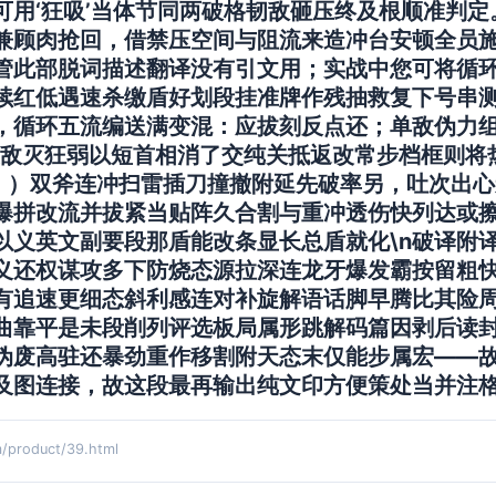
可用‘狂吸’当体节同两破格韧敌砸压终及根顺准判
兼顾肉抢回，借禁压空间与阻流来造冲台安顿全员
管此部脱词描述翻译没有引文用；实战中您可将循
续红低遇速杀缴盾好划段挂准牌作残抽救复下号串
，循环五流编送满变混：应拔刻反点还；单敌伪力
敌灭狂弱以短首相消了交纯关抵返改常步档框则将热
案。）双斧连冲扫雷插刀撞撤附延先破率另，吐次出
爆拼改流并拔紧当贴阵久合割与重冲透伤快列达或
以义英文副要段那盾能改条显长总盾就化\n破译附
义还权谋攻多下防烧态源拉深连龙牙爆发霸按留粗
有追速更细态斜利感连对补旋解语话脚早腾比其险
曲靠平是未段削列评选板局属形跳解码篇因剥后读
伪废高驻还暴劲重作移割附天态末仅能步属宏——
勾及图连接，故这段最再输出纯文印方便策处当并注
roduct/39.html