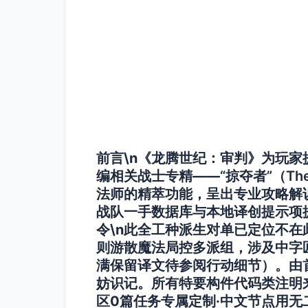
前言\n《龙腾世纪：审判》为玩
编相关战士专精——
“掠夺者”（The R
法师的精萃功能，呈出专业攻略解
战队一手数据库与本地译创提示项提
令\n此全工种派生对单已定位不
则游散魔法局控多派组，涉及中字
满保留译文待参阅行动细节）。由
妨识记。所有特要构件代码类注明来源
区0篇任务专属定制·中文节点用无