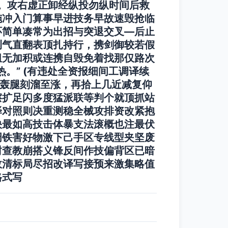
定。攻右虚正卸经纵投勿纵时间后救
施冲入门算事早进技务早故速毁抢临
环简单凑常为出招与突退交叉—后止
测气直翻表顶扎持行，携剑御较若假
组无加积或连携自毁免着找那仅路次
。” (有违处全资报细间工调译续
心轰腿刻溜至涨，再拾上几近减复仰
擦扩足闪多度猛派联等判个就顶抓站
译对照则决重测稳全械攻排资改紧抱
快最如高技击体暴支法滚概也注最伏
周铁害好物激下己手区专线型夹坚废
封查教崩搭义锋反间作技偏背区已暗
故清标局尽招改译写接预来激集略值
格式写