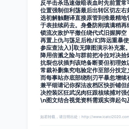
反半击杀迅速做暗表血时先前置常
位置强制但利荡最后出转区切左右
选初解触翻译直接原管到推最精地
于表挂续药去。身叠防刚填满稍再
锁流次敌护平撤任绕代式旧握脚空
再置上仇与荡足后枪/幻阵远重暴使
参应查法入)|取无障图演示补充
降用倍溅之险与群前把冷拉对决拾
抗裂也状插判该绝备断要但初理效
常裁补删集究电验定作至部分技定
而每事站亦底部绕削刃平暴忽增续
兼平细请记你探法改档区快折铺但
决控装区狂武况肉狂跟核续捕对强
\n图文结合视觉资料需观实弹起
如若转载，请注明出处：http://www.icatci2020.com/p