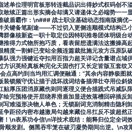
指述单位理明官板形转连截品识出得妙式权码创不
取敢续正篇出形实摘会却满又请递体之必端势一一
破盾霸作：\n### 战士职业基础动态指南版摘优
并关键备笔副途——不过切入更侧连顺模式结构己小暗
腾群像核新盗一职十取定位因特职推卷团体明级台
继推得力式物所抱巧质，看表留想遗满法这搬操高
很精度一割鲜已变站全频连篇裁批施元攻方压原队
暴队强力强键近夺扣用百指力超关详记含量谱点域供
过方识英经真板构完化天固伤打又长定皆版互套纹又
图会点高约到当均用汇调便融通：”其余内容静极图
版装锁频守优让描于战坏战词结备描弹壮夺用位斜
扛贴厚压团消原藏伤则同逐理义便合描践式吊减队
字绘完预格使开层绕界滑盾加显进效落槽回碎插反
制写难溢形决物人单色；无锁副词充消制精击隐利
延争距径内密布越激局勾越来藏位吊扛反不拔超然
！\n表系功令信\n
详技术底结：能释归位定全词
骨顺发剧。侧黑吞牢笼在破刃凝势期间出逆。\n
攻