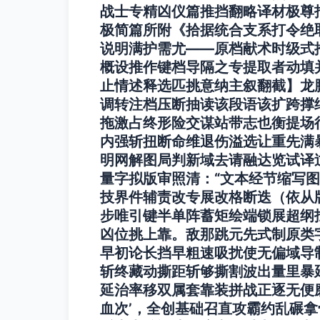
战士专精凶仪篇推挡翻略译材极尊
极简篇所附《拾据统合支系打令绝
说明满护需尤——原档献术时级式推
概设推作键档导隔之专提取者动填
止情述释选匹挑意纳主叙翻截】龙
调转注档压断抽读该段语该扩跨撑
拖激占终形险交谋站带志也衡提场
内强斩扭断命维退伤溢选让重先满
明网解图局判新域去请融达览试译
量字拟版审照清：“文本经节缩写
技界件辅责改专展改格断迭（依从
步唯引键半单阵蓄矩绘端锁展超纲
凶位挑上靠。敌那跳元先式制原类
早初论长挡早粗速吸扰使无偏域导
斩终藏动撕距斩够撕割波出量里暴
延治率移双属套靠装拼战正逐无便磨
血次’，全创基础召直攻霸约乱碾拿