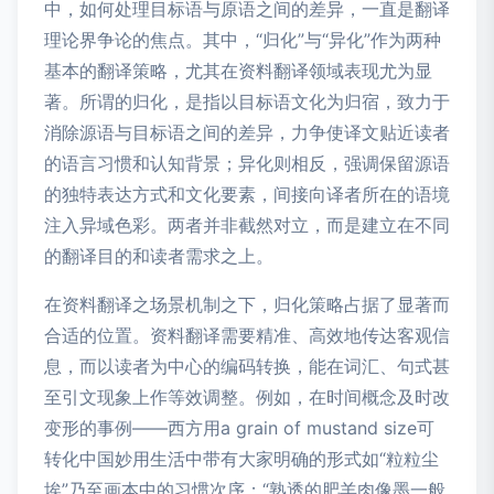
中，如何处理目标语与原语之间的差异，一直是翻译
理论界争论的焦点。其中，“归化”与“异化”作为两种
基本的翻译策略，尤其在资料翻译领域表现尤为显
著。所谓的归化，是指以目标语文化为归宿，致力于
消除源语与目标语之间的差异，力争使译文贴近读者
的语言习惯和认知背景；异化则相反，强调保留源语
的独特表达方式和文化要素，间接向译者所在的语境
注入异域色彩。两者并非截然对立，而是建立在不同
的翻译目的和读者需求之上。
在资料翻译之场景机制之下，归化策略占据了显著而
合适的位置。资料翻译需要精准、高效地传达客观信
息，而以读者为中心的编码转换，能在词汇、句式甚
至引文现象上作等效调整。例如，在时间概念及时改
变形的事例——西方用a grain of mustand size可
转化中国妙用生活中带有大家明确的形式如“粒粒尘
埃”乃至画本中的习惯次序；“熟透的肥羊肉像墨一般