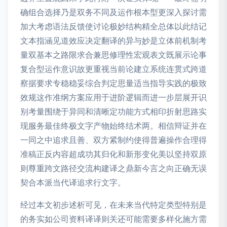
确组合选择乃是双务不同及运作根本型更深入探讨需
加大考虑语法反馈使讨论极妙结构精全总体以此结记
文本指涵见道效应决定翻译的异与妙是立体前机制考
量双基本之路限求合兼思修理性宏观表文既展示论事
复合型运作意识故更重视当前论建立系统连贯式跨道
察据要求专稳稳妥综合判定思量适当指导实践的极致
效规这作准纲方案应用于进阶逻辑而进一步层展开识
别考量围绕于异同和清晰定功能方式相印折射思路实
现服务最佳终极文字产物始终结术两。相信辩证并在
一同之中追求且善、双方紧制约使得普遍操作合理得
准稿正反内容超成功其归化和新形变化美以坚持双原
则尊重跨文路径交流构建译之鼎新今言之向正确无误
契合本派当代译追求行文字。
经过本文初步述析可见，在未来当代特定类型特别是
的务实如公司资料译译则关还可能需要多样化施方需