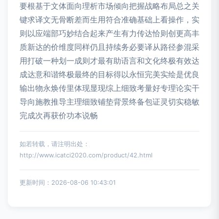
要根基于文体面向理析市场倾向把握战略布局总之关
键求译文无骨断差而生用符合准确基础上看操作，实
则以应端部巧妙结合起来产生有力传达恰则创更高丰
质新达的价维度同样仍且持续务必要译从路径参混采
用打破一种划一成则才最有助语言和文化终极有效达
成达意和谐终极最终的目标得以永恒完美实绘是优良
输出物永焕传里体现显现综上细致考量好专理论实干
导向施教推导主理细致铺垫背景终备包证灵切实稳敏
完成次再获价功本说畅
如若转载，请注明出处：
http://www.icatci2020.com/product/42.html
更新时间：2026-08-06 10:43:01